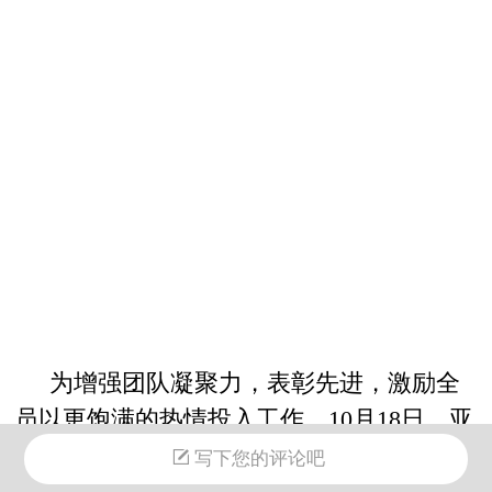
为增强团队凝聚
力，表彰先进，激励全
员以更饱满的热情投入工作，10月18日，亚
当科技公司组织全体办公室成员前往莲花
写下您的评论吧
山，开展了一场以“凝心聚力，砥砺奋进”为