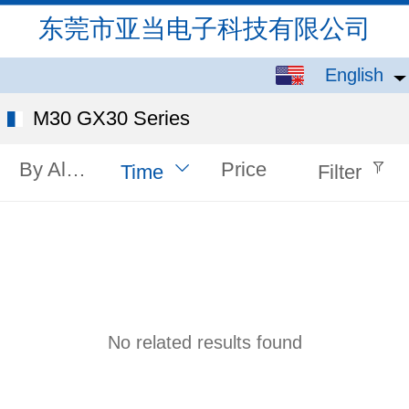
东莞市亚当电子科技有限公司
English
English
中文
M30 GX30 Series
By Alphabet
Price
Time
Filter
No related results found